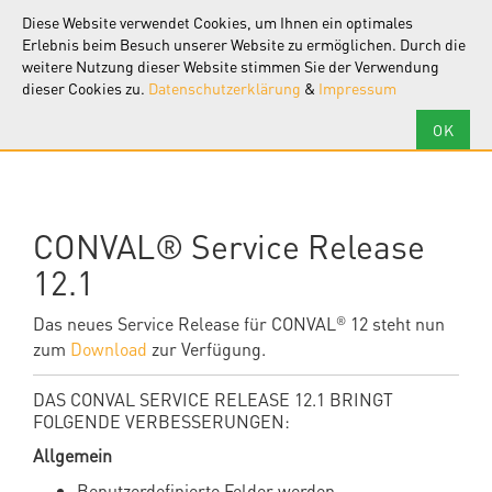
F.I.R.S.T.
Software
Diese Website verwendet Cookies, um Ihnen ein optimales
Tog
nav
Erlebnis beim Besuch unserer Website zu ermöglichen. Durch die
weitere Nutzung dieser Website stimmen Sie der Verwendung
dieser Cookies zu.
Datenschutzerklärung
&
Impressum
CONVAL® Service Release
12.1
Das neues Service Release für CONVAL
12 steht nun
®
zum
Download
zur Verfügung.
DAS CONVAL SERVICE RELEASE 12.1 BRINGT
FOLGENDE VERBESSERUNGEN:
Allgemein
Benutzerdefinierte Felder werden