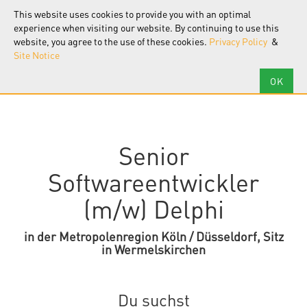
F.I.R.S.T.
Software
This website uses cookies to provide you with an optimal
Tog
nav
experience when visiting our website. By continuing to use this
website, you agree to the use of these cookies.
Privacy Policy
&
Site Notice
Senior
Softwareentwickler
(m/w) Delphi
in der Metropolenregion Köln / Düsseldorf, Sitz
in Wermelskirchen
Du suchst