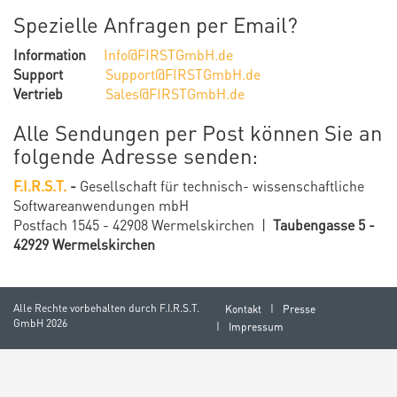
Spezielle Anfragen per Email?
Information
Info@FIRSTGmbH.de
Support
Support@FIRSTGmbH.de
Vertrieb
Sales@FIRSTGmbH.de
Alle Sendungen per Post können Sie an
folgende Adresse senden:
F.I.R.S.T.
-
Gesellschaft für technisch-
wissenschaftliche
Softwareanwendungen mbH
Postfach 1545 - 42908 Wermelskirchen |
Taubengasse 5 -
42929 Wermelskirchen
Alle Rechte vorbehalten durch
F.I.R.S.T.
Kontakt
Presse
GmbH
2026
Impressum