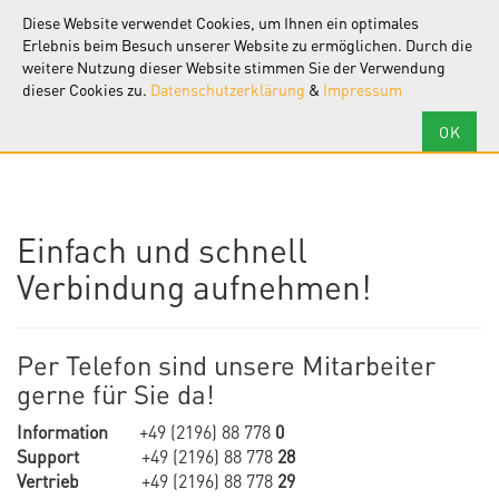
F.I.R.S.T.
Software
Diese Website verwendet Cookies, um Ihnen ein optimales
Tog
nav
Erlebnis beim Besuch unserer Website zu ermöglichen. Durch die
weitere Nutzung dieser Website stimmen Sie der Verwendung
dieser Cookies zu.
Datenschutzerklärung
&
Impressum
Einfach und schnell
Verbindung aufnehmen!
Per Telefon sind unsere Mitarbeiter
gerne für Sie da!
Information
+49 (2196) 88 778
0
Support
+49 (2196) 88 778
28
Vertrieb
+49 (2196) 88 778
29