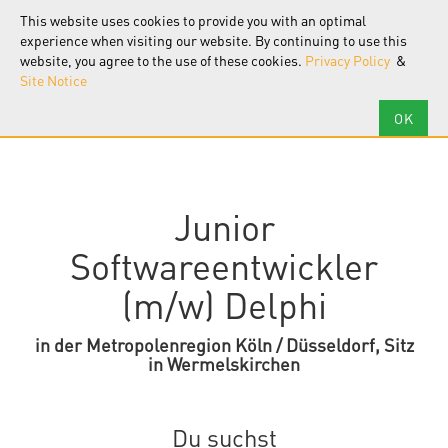
F.I.R.S.T.
Software
This website uses cookies to provide you with an optimal
Tog
nav
experience when visiting our website. By continuing to use this
website, you agree to the use of these cookies.
Privacy Policy
&
Site Notice
Junior
Softwareentwickler
(m/w) Delphi
in der Metropolenregion Köln / Düsseldorf, Sitz
in Wermelskirchen
Du suchst